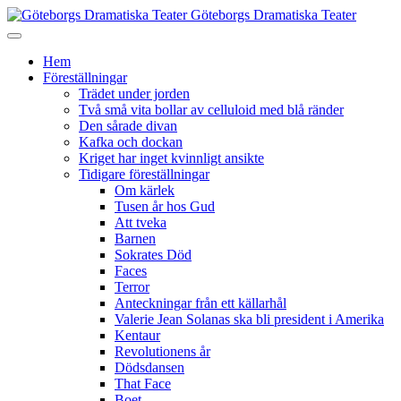
Göteborgs Dramatiska Teater
Hem
Föreställningar
Trädet under jorden
Två små vita bollar av celluloid med blå ränder
Den sårade divan
Kafka och dockan
Kriget har inget kvinnligt ansikte
Tidigare föreställningar
Om kärlek
Tusen år hos Gud
Att tveka
Barnen
Sokrates Död
Faces
Terror
Anteckningar från ett källarhål
Valerie Jean Solanas ska bli president i Amerika
Kentaur
Revolutionens år
Dödsdansen
That Face
Boet