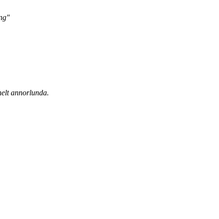
ing"
helt annorlunda.