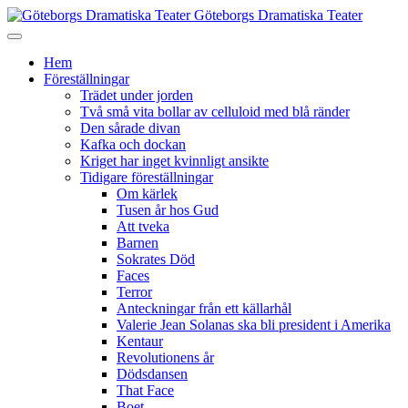
Göteborgs Dramatiska Teater
Hem
Föreställningar
Trädet under jorden
Två små vita bollar av celluloid med blå ränder
Den sårade divan
Kafka och dockan
Kriget har inget kvinnligt ansikte
Tidigare föreställningar
Om kärlek
Tusen år hos Gud
Att tveka
Barnen
Sokrates Död
Faces
Terror
Anteckningar från ett källarhål
Valerie Jean Solanas ska bli president i Amerika
Kentaur
Revolutionens år
Dödsdansen
That Face
Boet