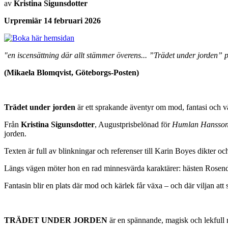
av
Kristina Sigunsdotter
Urpremiär 14 februari 2026
"en iscensättning där allt stämmer överens... ”Trädet under jorden” 
(Mikaela Blomqvist, Göteborgs-Posten)
Trädet under jorden
är ett sprakande äventyr om mod, fantasi och v
Från
Kristina Sigunsdotter
, Augustprisbelönad för
Humlan Hanssons
jorden.
Texten är full av blinkningar och referenser till Karin Boyes dikter oc
Längs vägen möter hon en rad minnesvärda karaktärer: hästen Rosen
Fantasin blir en plats där mod och kärlek får växa – och där viljan att 
TRÄDET UNDER JORDEN
är en spännande, magisk och lekfull r