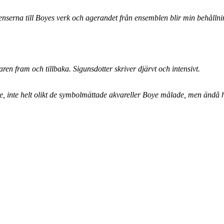
renserna till Boyes verk och agerandet från ensemblen blir min behålln
aren fram och tillbaka. Sigunsdotter skriver djärvt och intensivt.
nde, inte helt olikt de symbolmättade akvareller Boye målade, men ändå 