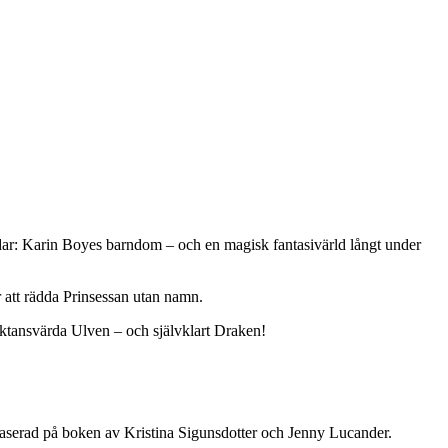
ldar: Karin Boyes barndom – och en magisk fantasivärld långt under
ör att rädda Prinsessan utan namn.
tansvärda Ulven – och självklart Draken!
 Baserad på boken av Kristina Sigunsdotter och Jenny Lucander.