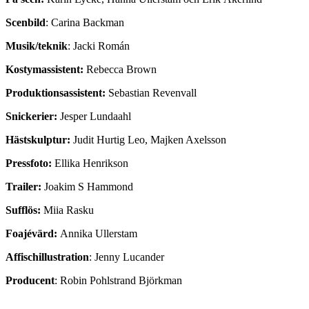
Scenbild
: Carina Backman
Musik/teknik
: Jacki Román
Kostymassistent:
Rebecca Brown
Produktionsassistent:
Sebastian Revenvall
Snickerier:
Jesper Lundaahl
Hästskulptur:
Judit Hurtig Leo, Majken Axelsson
Pressfoto:
Ellika Henrikson
Trailer:
Joakim S Hammond
Sufflös:
Miia Rasku
Foajévärd:
Annika Ullerstam
Affischillustration
: Jenny Lucander
Producent
: Robin Pohlstrand Björkman