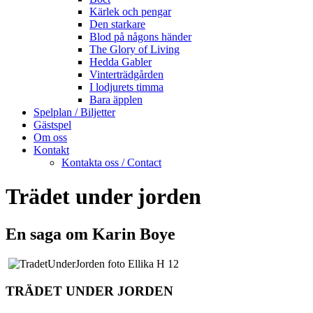
Kärlek och pengar
Den starkare
Blod på någons händer
The Glory of Living
Hedda Gabler
Vinterträdgården
I lodjurets timma
Bara äpplen
Spelplan / Biljetter
Gästspel
Om oss
Kontakt
Kontakta oss / Contact
Trädet under jorden
En saga om Karin Boye
TRÄDET UNDER JORDEN