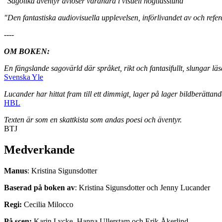
"Sagolika äventyr avlöser varandra i visuell högtidsstund"
"Den fantastiska audiovisuella upplevelsen, införlivandet av och refe
----
OM BOKEN:
En fängslande sagovärld där språket, rikt och fantasifullt, slungar läs
Svenska Yle
Lucander har hittat fram till ett dimmigt, lager på lager bildberätta
HBL
Texten är som en skattkista som andas poesi och äventyr.
BTJ
Medverkande
Manus
: Kristina Sigunsdotter
Baserad på boken av
: Kristina Sigunsdotter och Jenny Lucander
Regi:
Cecilia Milocco
På scen:
Karin Lycke, Hanna Ullerstam och Erik Åkerlind