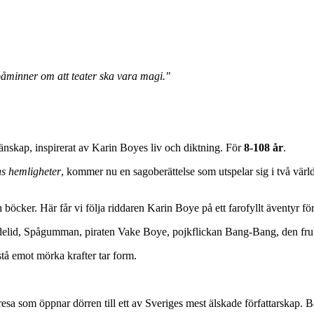
påminner om att teater ska vara magi."
änskap, inspirerat av Karin Boyes liv och diktning. För
8-108 år
.
 hemligheter
, kommer nu en sagoberättelse som utspelar sig i två vär
h böcker. Här får vi följa riddaren Karin Boye på ett farofyllt äventyr f
delid, Spågumman, piraten Vake Boye, pojkflickan Bang-Bang, den fruk
stå emot mörka krafter tar form.
esa som öppnar dörren till ett av Sveriges mest älskade författarskap.